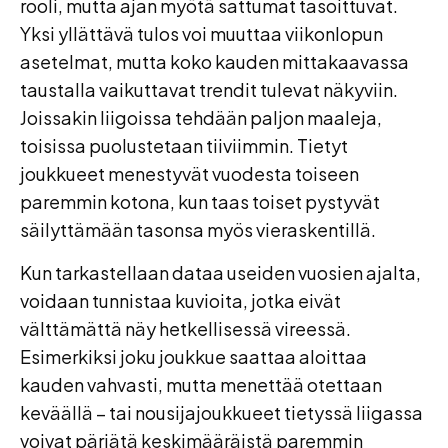
rooli, mutta ajan myötä sattumat tasoittuvat.
Yksi yllättävä tulos voi muuttaa viikonlopun
asetelmat, mutta koko kauden mittakaavassa
taustalla vaikuttavat trendit tulevat näkyviin.
Joissakin liigoissa tehdään paljon maaleja,
toisissa puolustetaan tiiviimmin. Tietyt
joukkueet menestyvät vuodesta toiseen
paremmin kotona, kun taas toiset pystyvät
säilyttämään tasonsa myös vieraskentillä.
Kun tarkastellaan dataa useiden vuosien ajalta,
voidaan tunnistaa kuvioita, jotka eivät
välttämättä näy hetkellisessä vireessä.
Esimerkiksi joku joukkue saattaa aloittaa
kauden vahvasti, mutta menettää otettaan
keväällä – tai nousijajoukkueet tietyssä liigassa
voivat pärjätä keskimääräistä paremmin