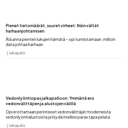
Pienet tietomäärät, suuret virheet: Näin vältät
harhaanjohtamisen
Älä anna pienten lukujen hämätä – opi tunnistamaan, milloin
data johtaa harhaan
Jalkapallo
Vedonlyöntiopas jalkapalloon: Ymmärrä ero
vedonvälittäjien ja alustojen välillä
Opi erottamaan perinteiset vedonvälittäjät moderneista
vedonlyöntialustoista ja löydä itsellesi paras tapa pelata.
Jalkapallo