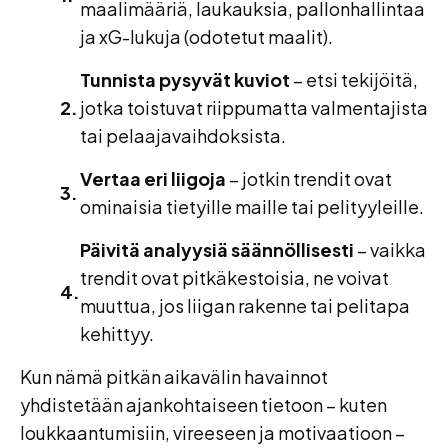
maalimääriä, laukauksia, pallonhallintaa
ja xG-lukuja (odotetut maalit).
Tunnista pysyvät kuviot
– etsi tekijöitä,
jotka toistuvat riippumatta valmentajista
tai pelaajavaihdoksista.
Vertaa eri liigoja
– jotkin trendit ovat
ominaisia tietyille maille tai pelityyleille.
Päivitä analyysiä säännöllisesti
– vaikka
trendit ovat pitkäkestoisia, ne voivat
muuttua, jos liigan rakenne tai pelitapa
kehittyy.
Kun nämä pitkän aikavälin havainnot
yhdistetään ajankohtaiseen tietoon – kuten
loukkaantumisiin, vireeseen ja motivaatioon –