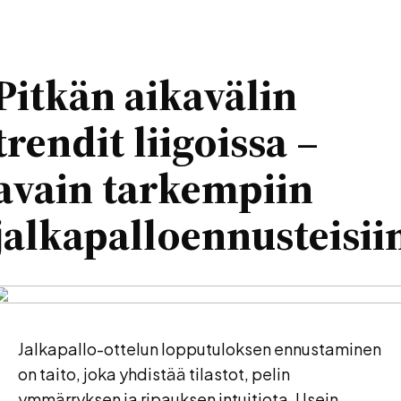
Pitkän aikavälin
trendit liigoissa –
avain tarkempiin
jalkapalloennusteisii
Jalkapallo-ottelun lopputuloksen ennustaminen
on taito, joka yhdistää tilastot, pelin
ymmärryksen ja ripauksen intuitiota. Usein