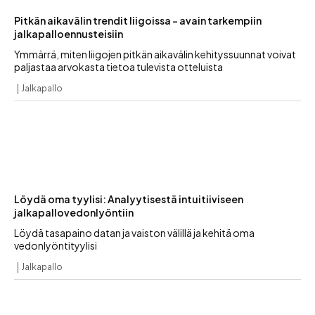
Pitkän aikavälin trendit liigoissa – avain tarkempiin
jalkapalloennusteisiin
Ymmärrä, miten liigojen pitkän aikavälin kehityssuunnat voivat
paljastaa arvokasta tietoa tulevista otteluista
Jalkapallo
Löydä oma tyylisi: Analyytisestä intuitiiviseen
jalkapallovedonlyöntiin
Löydä tasapaino datan ja vaiston välillä ja kehitä oma
vedonlyöntityylisi
Jalkapallo