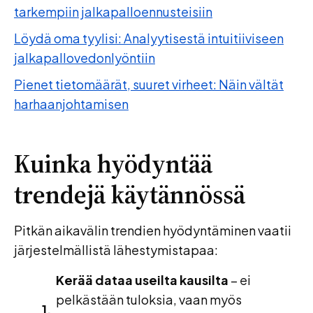
tarkempiin jalkapalloennusteisiin
Löydä oma tyylisi: Analyytisestä intuitiiviseen
jalkapallovedonlyöntiin
Pienet tietomäärät, suuret virheet: Näin vältät
harhaanjohtamisen
Kuinka hyödyntää
trendejä käytännössä
Pitkän aikavälin trendien hyödyntäminen vaatii
järjestelmällistä lähestymistapaa:
Kerää dataa useilta kausilta
– ei
pelkästään tuloksia, vaan myös