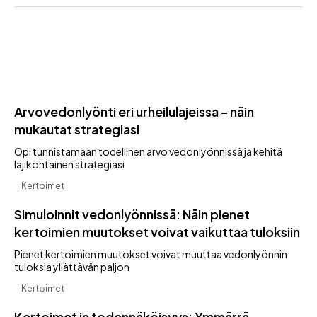
Arvovedonlyönti eri urheilulajeissa – näin
mukautat strategiasi
Opi tunnistamaan todellinen arvo vedonlyönnissä ja kehitä
lajikohtainen strategiasi
Kertoimet
Simuloinnit vedonlyönnissä: Näin pienet
kertoimien muutokset voivat vaikuttaa tuloksiin
Pienet kertoimien muutokset voivat muuttaa vedonlyönnin
tuloksia yllättävän paljon
Kertoimet
Kertoimet ja todennäköisyys: Ymmärrä