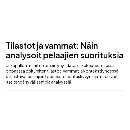
Tilastot ja vammat: Näin
analysoit pelaajien suorituksia
Jalkapallon maailma on siirtynyt datan aikakauteen. Tässä
oppaassa opit, miten tilastot, vammat ja konteksti yhdessä
paljastavat pelaajien todellisen suorituskyvyn – ja miten voit
itse tehdä syvällisempiä analyysejä.