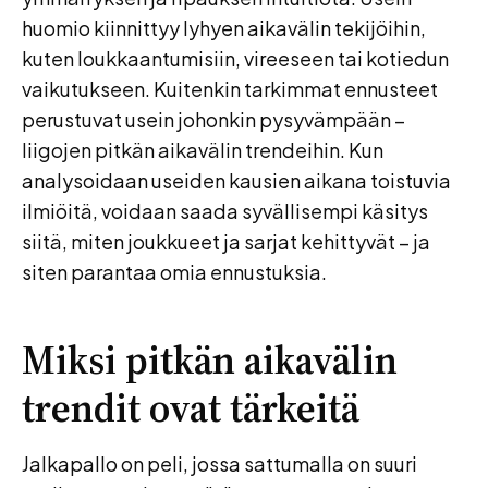
huomio kiinnittyy lyhyen aikavälin tekijöihin,
kuten loukkaantumisiin, vireeseen tai kotiedun
vaikutukseen. Kuitenkin tarkimmat ennusteet
perustuvat usein johonkin pysyvämpään –
liigojen pitkän aikavälin trendeihin. Kun
analysoidaan useiden kausien aikana toistuvia
ilmiöitä, voidaan saada syvällisempi käsitys
siitä, miten joukkueet ja sarjat kehittyvät – ja
siten parantaa omia ennustuksia.
Miksi pitkän aikavälin
trendit ovat tärkeitä
Jalkapallo on peli, jossa sattumalla on suuri