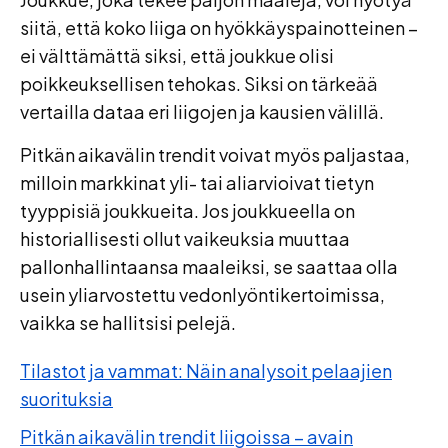
siitä, että koko liiga on hyökkäyspainotteinen –
ei välttämättä siksi, että joukkue olisi
poikkeuksellisen tehokas. Siksi on tärkeää
vertailla dataa eri liigojen ja kausien välillä.
Pitkän aikavälin trendit voivat myös paljastaa,
milloin markkinat yli- tai aliarvioivat tietyn
tyyppisiä joukkueita. Jos joukkueella on
historiallisesti ollut vaikeuksia muuttaa
pallonhallintaansa maaleiksi, se saattaa olla
usein yliarvostettu vedonlyöntikertoimissa,
vaikka se hallitsisi pelejä.
Tilastot ja vammat: Näin analysoit pelaajien
suorituksia
Pitkän aikavälin trendit liigoissa – avain