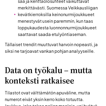
sää ja kenttäolosuhteet vaikuttavat
merkittävästi. Suomessa Veikkausliigan
kevätkierroksilla keinonurmijoukkueet
menestyvät usein paremmin, kun taas
loppukaudesta luonnonnurmijoukkueet
saattavat saada etulyöntiaseman.
Tällaiset trendit muuttuvat harvoin nopeasti, ja
siksi ne tarjoavat vankan pohjan analyyseille.
Data on työkalu – mutta
konteksti ratkaisee
Tilastot ovat välttämätön apuväline, mutta
numerot eivät yksin kerro koko totuutta.
Joukkue, joka tekee paljon maaleja, voi hyötyä