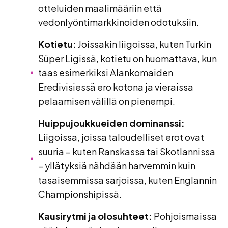
otteluiden maalimääriin että
vedonlyöntimarkkinoiden odotuksiin.
Kotietu:
Joissakin liigoissa, kuten Turkin
Süper Ligissä, kotietu on huomattava, kun
taas esimerkiksi Alankomaiden
Eredivisiessä ero kotona ja vieraissa
pelaamisen välillä on pienempi.
Huippujoukkueiden dominanssi:
Liigoissa, joissa taloudelliset erot ovat
suuria – kuten Ranskassa tai Skotlannissa
– yllätyksiä nähdään harvemmin kuin
tasaisemmissa sarjoissa, kuten Englannin
Championshipissä.
Kausirytmi ja olosuhteet:
Pohjoismaissa